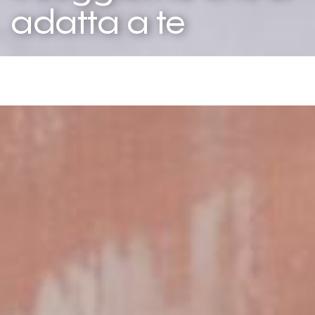
lentamente
Maggiore
adatta a te