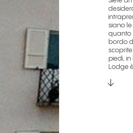
Siete a
desider
intrapr
siano le
quanto f
bordo d
scoprite
piedi, i
Lodge è 