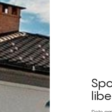
Spo
lib