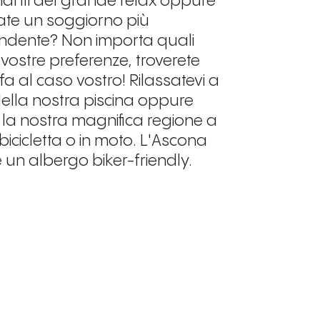
manti del grande relax oppure
ate un soggiorno più
endente? Non importa quali
 vostre preferenze, troverete
a al caso vostro! Rilassatevi a
ella nostra piscina oppure
 la nostra magnifica regione a
n bicicletta o in moto. L'Ascona
un albergo biker-friendly.